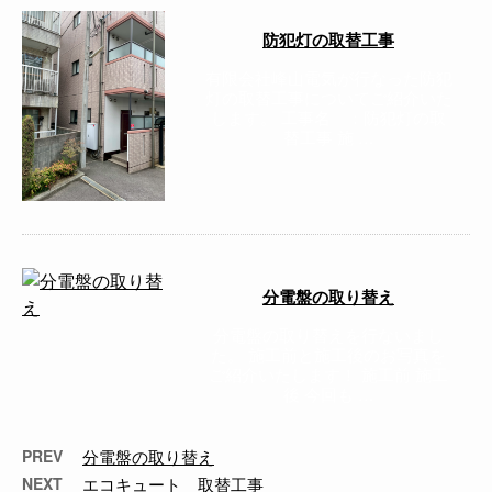
防犯灯の取替工事
有限会社峰山電気が行なった防犯
灯の取替工事についてご紹介いた
します。 工事名 ：防犯灯の取
替工事 施 …
分電盤の取り替え
分電盤の取り替えを行ないまし
た。 施工前と施工後のお写真を
ご紹介いたします！ 施工前 施工
後 今回も …
PREV
分電盤の取り替え
NEXT
エコキュート 取替工事